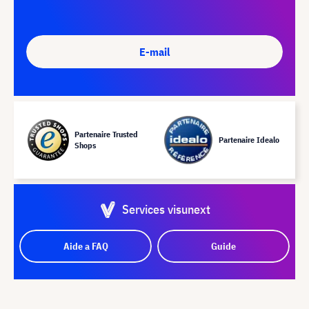
E-mail
Partenaire Trusted
Partenaire Idealo
Shops
Services visunext
Aide a FAQ
Guide