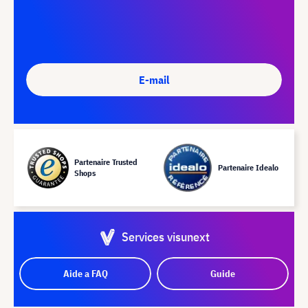
E-mail
Partenaire Trusted
Partenaire Idealo
Shops
Services visunext
Aide a FAQ
Guide