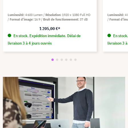
Luminosité
4 600 Lumen
Résolution
1920 x 1080 Full HD
Luminosité
4
Format d’image
16:9
Bruit de fonctionnement
37 dB
Format d’im
1 205,00 €*
En stock. Expédition immédiate. Délai de
En stock.
livraison 3 à 4 jours ouvrés
livraison 3 à