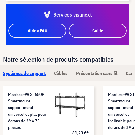
Services visunext
Aide a FAQ
Guide
Notre sélection de produits compatibles
Systèmes de support
Câbles
Présentation sans fil
Camé
Peerless-AV SF650P
Peerless-AV S
Smartmount –
Smartmount –
support mural
support mural
universel et plat pour
universel et
écrans de 39 à 75
inclinable pour
pouces
écrans de 39 à
81,23 €*
pouces