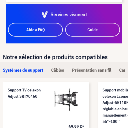
Services visunext
Aide a FAQ
Guide
Notre sélection de produits compatibles
Systèmes de support
Câbles
Présentation sans fil
Camé
Support TV celexon
Support mobil
Adjust SRT70460
celexon Econ
Adjust-55110
réglable en ha
manuellement 
55’’-100’’
69,99 €*