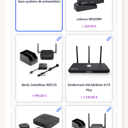
Sans système de présentation
celexon WHD30M
+ 229,99 €
BenQ InstaShow WDC15
Kindermann Klick&Show K-FX
Plus
+ 999,00 €
+ 1 149,00 €