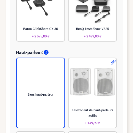
Barco ClickShare CX-30
BenQ InstaShow VS25
+ 2 575,00 €
+ 2 499,00 €
Haut-parleur:
Sans haut-parleur
celexon kit de haut-parleurs
actifs
+ 149,99 €