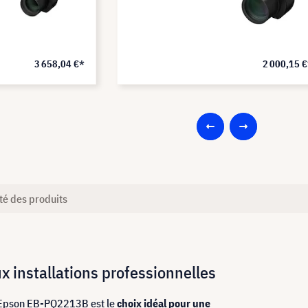
3 658,04 €*
2 000,15 
té des produits
x installations professionnelles
r Epson EB-PQ2213B est le
choix idéal pour une