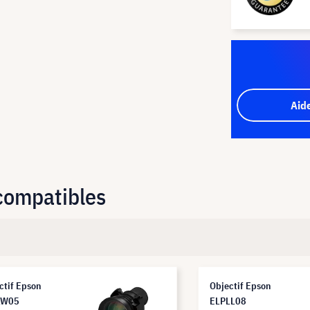
Aid
 compatibles
ctif Epson
Objectif Epson
LW05
ELPLL08