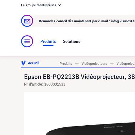
Le groupe d'entreprises
À propos de visunext.fr
Le groupe visunext
Demandez conseil dès maintenant par e-mail !
info@visunext.f
Produits
Solutions
Accueil
Produits
Vidéoprojecteurs
Vidéoproject
Epson EB-PQ2213B Vidéoprojecteur, 38
N° d'article: 1000031533