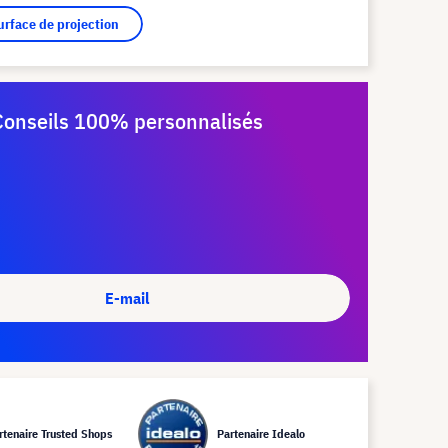
surface de projection
Conseils 100% personnalisés
E-mail
rtenaire Trusted Shops
Partenaire Idealo