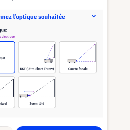
nnez l’optique souhaitée
que:
s d’optique
ique
UST (Ultra Short Throw)
Courte focale
ndard
Zoom télé