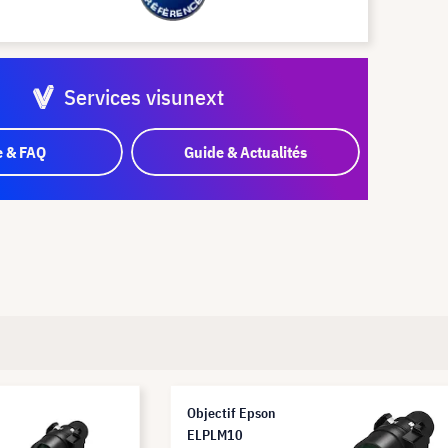
Services visunext
e & FAQ
Guide & Actualités
Objectif Epson
ELPLM10