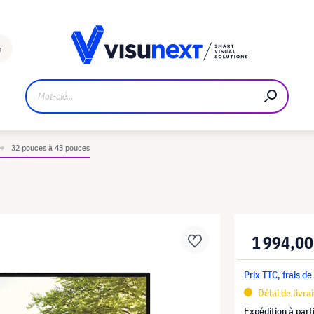
Fabricant
Téléchargements et kit de presse
r
32 pouces à 43 pouces
1 994,00
Prix TTC, frais de
Délai de livra
Expédition à part