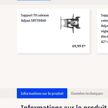
Support TV celexon
Supp
Adjust SRT70460
cele
Adju
régl
élec
42"-
7 €*
69,99 €*
Informations sur le produit
Données techniques
Informations sur le produit