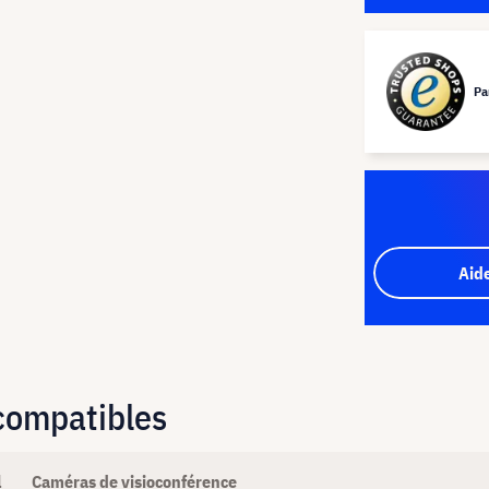
Pa
Aid
 compatibles
l
Caméras de visioconférence