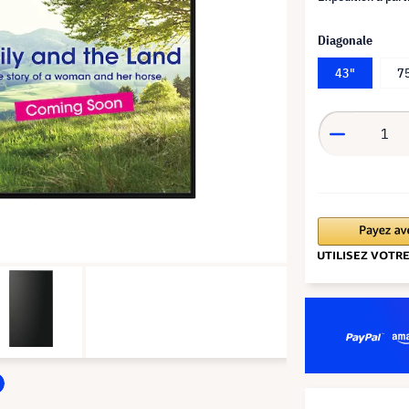
Diagonale
43"
7