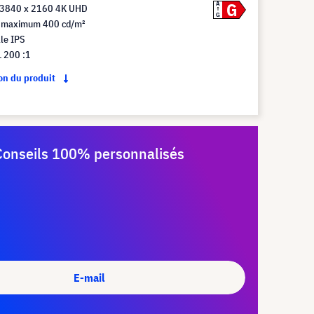
G
A
 3840 x 2160 4K UHD
G
 maximum 400 cd/m²
le IPS
1 200 :1
ion du produit
Conseils 100% personnalisés
E-mail