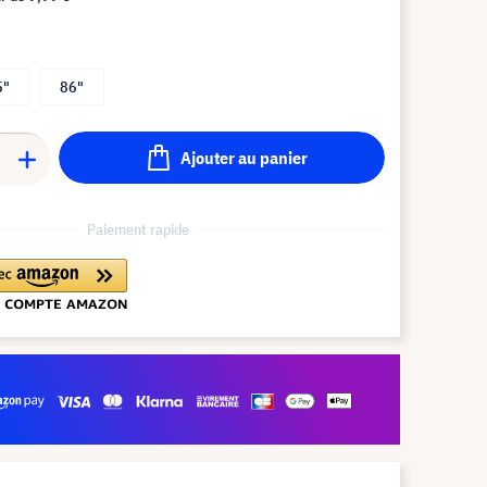
5"
86"
Ajouter au panier
Paiement rapide