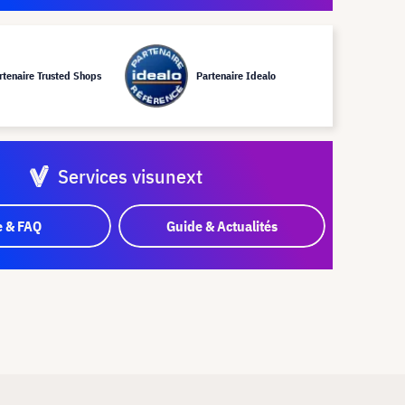
rtenaire Trusted Shops
Partenaire Idealo
Services visunext
e & FAQ
Guide & Actualités