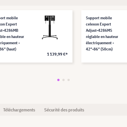
ort mobile
Support mobile
xon Expert
celexon Expert
st-4286MB
Adjust-4286MS
able en hauteur
réglable en hauteur
triquement -
électriquement -
86" (haut)
42"-86" (50cm)
1 139,99 €*
Téléchargements
Sécurité des produits