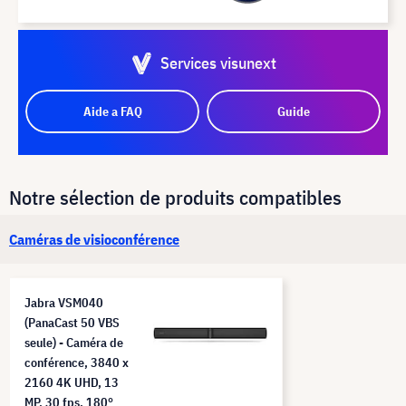
Services visunext
Aide a FAQ
Guide
Notre sélection de produits compatibles
Caméras de visioconférence
Jabra VSM040
(PanaCast 50 VBS
seule) - Caméra de
conférence, 3840 x
2160 4K UHD, 13
MP, 30 fps, 180°