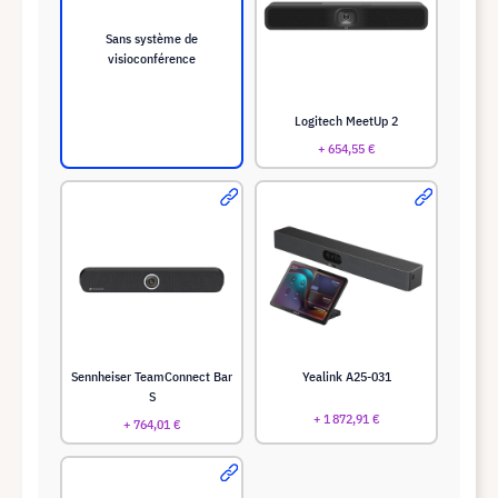
Sans système de
visioconférence
Logitech MeetUp 2
+ 654,55 €
Sennheiser TeamConnect Bar
Yealink A25-031
S
+ 1 872,91 €
+ 764,01 €