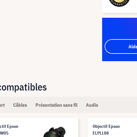
Aid
 compatibles
ort
Câbles
Présentation sans fil
Audio
ctif Epson
Objectif Epson
LW05
ELPLL08