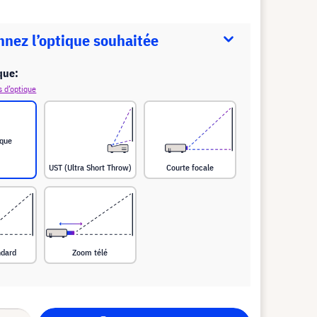
nnez l’optique souhaitée
que:
s d’optique
ique
UST (Ultra Short Throw)
Courte focale
ndard
Zoom télé