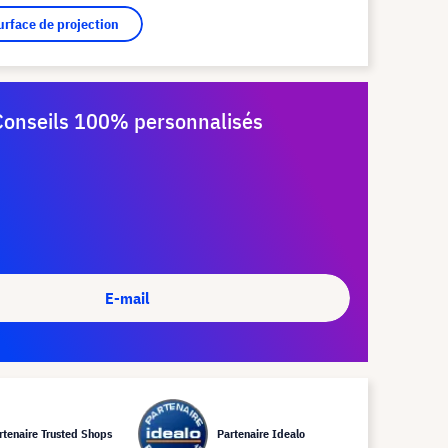
surface de projection
Conseils 100% personnalisés
E-mail
rtenaire Trusted Shops
Partenaire Idealo