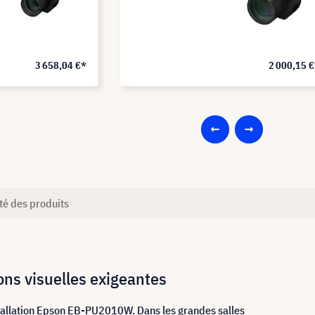
3 658,04 €*
2 000,15 
té des produits
ons visuelles exigeantes
stallation Epson EB-PU2010W. Dans les grandes salles