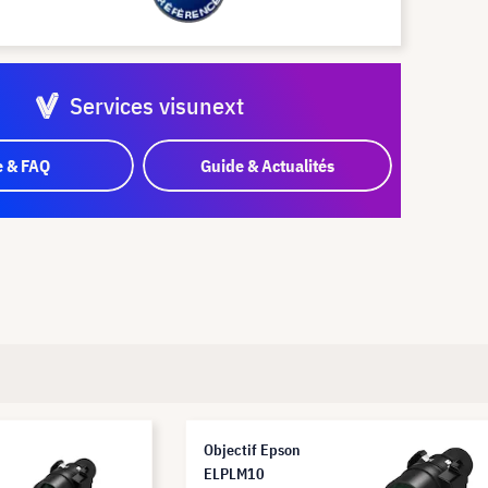
Services visunext
e & FAQ
Guide & Actualités
Objectif Epson
ELPLM10