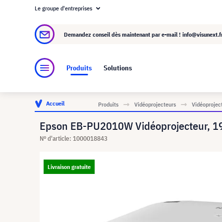
Le groupe d'entreprises
À propos de visunext.fr
Le groupe visunext
Demandez conseil dès maintenant par e-mail !
info@visunext.f
Produits
Solutions
Accueil
Produits
Vidéoprojecteurs
Vidéoproject
Epson EB-PU2010W Vidéoprojecteur, 1
N° d'article: 1000018843
Livraison gratuite